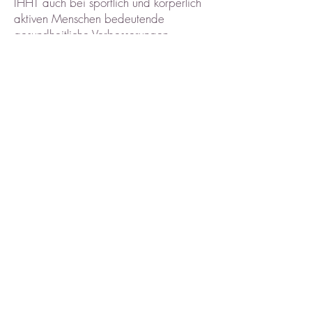
IHHT auch bei sportlich und körperlich
aktiven Menschen bedeutende
gesundheitliche Verbesserungen
erzielen.
Jede IHHT-Behandlung dauert rund 50
Minuten. Nach dem ersten Training
definieren wir gemeinsam die
Folgetermine. Wir empfehlen
mindestens zehn IHHT-Sitzungen.
Wichtig: Mindestens acht Stunden vor
und nach jedem IHHT-Termin dürfen
kein Alkohol und keine Antioxidantien
wie Vitamin C (falls mehr als 2 g)
oder OPC-haltige Mittel konsumiert
werden.
Vitalstoffe zur Unterstützung